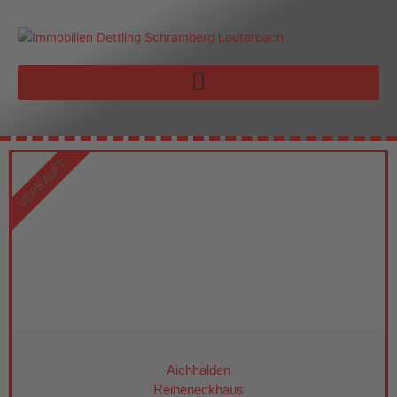
Zum
Inhalt
springen
VERKAUFT
Aichhalden
Reiheneckhaus