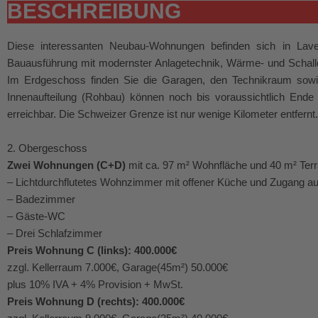
BESCHREIBUNG
Diese interessanten Neubau-Wohnungen befinden sich in Lave
Bauausführung mit modernster Anlagetechnik, Wärme- und Schall
Im Erdgeschoss finden Sie die Garagen, den Technikraum sowie 
Innenaufteilung (Rohbau) können noch bis voraussichtlich Ende
erreichbar. Die Schweizer Grenze ist nur wenige Kilometer entfernt.
2. Obergeschoss
Zwei Wohnungen (C+D)
mit ca. 97 m² Wohnfläche und 40 m² Terra
– Lichtdurchflutetes Wohnzimmer mit offener Küche und Zugang au
– Badezimmer
– Gäste-WC
– Drei Schlafzimmer
Preis Wohnung C (links): 400.000€
zzgl. Kellerraum 7.000€, Garage(45m²) 50.000€
plus 10% IVA + 4% Provision + MwSt.
Preis Wohnung D (rechts): 400.000€