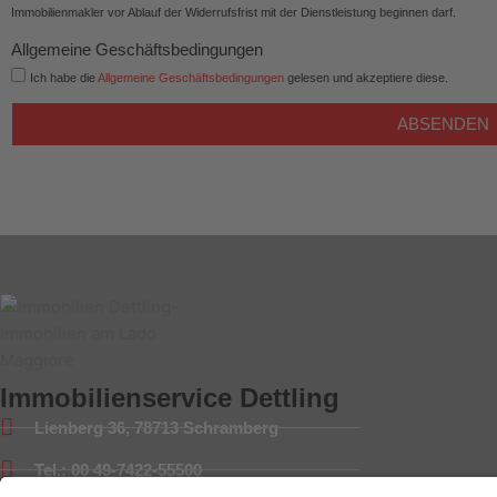
Immobilienmakler vor Ablauf der Widerrufsfrist mit der Dienstleistung beginnen darf.
Allgemeine Geschäftsbedingungen
Ich habe die
Allgemeine Geschäftsbedingungen
gelesen und akzeptiere diese.
ABSENDEN
Immobilienservice Dettling
Lienberg 36, 78713 Schramberg
Tel.: 00 49-7422-55500