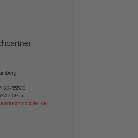
chpartner
ramberg
-7422-55500
-7422-8965
tessin-immobilien.de