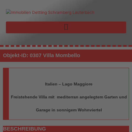
Zum
Inhalt
springen
Objekt-ID: 0307 Villa Mombello
Italien – Lago Maggiore
Freistehende Villa mit mediterran angelegtem Garten und
Garage in sonnigem Wohnviertel
BESCHREIBUNG