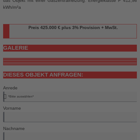
das Objekt mit einer Gaszentralheizung. Energieklasse F 412,56
kWh/m²a
Preis 425.000 € plus 3% Provision + MwSt.
GALERIE
DIESES OBJEKT ANFRAGEN:
Anrede
Vorname
Nachname