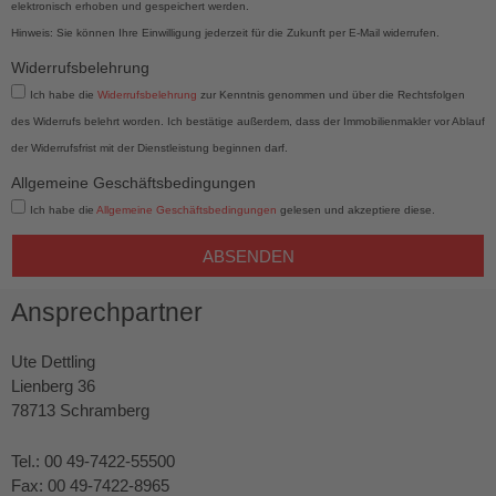
elektronisch erhoben und gespeichert werden.
Hinweis: Sie können Ihre Einwilligung jederzeit für die Zukunft per E-Mail widerrufen.
Widerrufsbelehrung
Ich habe die
Widerrufsbelehrung
zur Kenntnis genommen und über die Rechtsfolgen
des Widerrufs belehrt worden. Ich bestätige außerdem, dass der Immobilienmakler vor Ablauf
der Widerrufsfrist mit der Dienstleistung beginnen darf.
Allgemeine Geschäftsbedingungen
Ich habe die
Allgemeine Geschäftsbedingungen
gelesen und akzeptiere diese.
ABSENDEN
Ansprechpartner
Ute Dettling
Lienberg 36
78713 Schramberg
Tel.: 00 49-7422-55500
Fax: 00 49-7422-8965